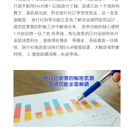
只能手動用Excel逐一記錄誰付了錢、誰還欠款？不僅耗時
費力，還容易出錯。對於旅行社訂單管理來說，這一直是
個難題。 旅行社拆單功能正是為了解決這個問題而設計，
讓您從繁雜的對數工作中解放出來。 拆單功能的核心優勢
1.付款狀態一目了然 拆單後，每位旅客的已付金額和未付
金額清楚列出，邊個俾咗幾多、爭幾多，系統畫面一目瞭
然。旅行社職員毋須再打開Excel慢慢篩選，大幅節省對數
時間。 2. 優惠歸屬清晰，杜絕爭拗...